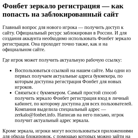
Фонбет зеркало регистрация — как
попасть на заблокированный сайт
Главный вопрос для нового игрока — получить доступ к
сайту. Официальный ресурс заблокирован в России. И для
создания аккаунта необходимо использовать Фонбет зеркало
регистрация. Она проходит точно также, как и на
официальном сайте.
Где игрок может получить актуальную рабочую ссылку:
Воспользоваться ссылкой на нашем сайте. Мы одни из
первых получаем актуальные адреса букмекера, по
которым доступна регистрация Фонбет для новых
игроков.
Связаться с букмекером. Самый простой способ
получить зеркало Фонбет регистрация вход в личный
кабинет, по которому доступна для всех пользователей.
Компания выделила специальный адрес —
zerkalo@fonbet.info
. Написав на него письмо, игрок
получит актуальный адрес зеркала.
Кроме зеркала, игроки могут воспользоваться приложениями
для обхода блокировок, с помощью которых можно зайти на