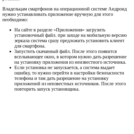
Владельцам смартфонов на операционной системе Андроид
нужно устанавливать приложение вручную для этого
необходимо:
На сайте в разделе «Приложения» загрузить
установочный файл. при заходе на мобильную версию
зеркала система сразу предложить установить клиент
для смартфона.
Запустить скачанный файл. После этого появится
всплывающее окно, в котором нужно дать разрешение
на установку приложения из неизвестного источника.
Если установка не запускается, а система выдает
ошибку, то нужно перейти в настройки безопасности
телефона и там дать разрешение на установку
приложений из неизвестных источников. После этого
повторить запуск установщика.