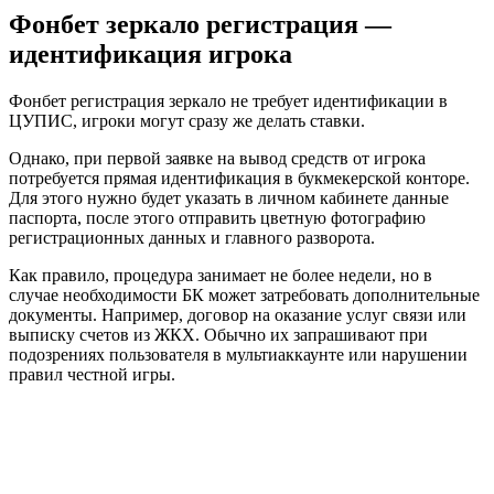
Фонбет зеркало регистрация —
идентификация игрока
Фонбет регистрация зеркало не требует идентификации в
ЦУПИС, игроки могут сразу же делать ставки.
Однако, при первой заявке на вывод средств от игрока
потребуется прямая идентификация в букмекерской конторе.
Для этого нужно будет указать в личном кабинете данные
паспорта, после этого отправить цветную фотографию
регистрационных данных и главного разворота.
Как правило, процедура занимает не более недели, но в
случае необходимости БК может затребовать дополнительные
документы. Например, договор на оказание услуг связи или
выписку счетов из ЖКХ. Обычно их запрашивают при
подозрениях пользователя в мультиаккаунте или нарушении
правил честной игры.