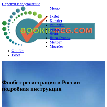
Перейти к содержанию
Меню
1xBet
Балтбет
Винлайн
Бетсити
Леон
Лига Ставок
Мелбет
Мостбет
Фонбет
1xbet
Фонбет регистрация в России —
подробная инструкция