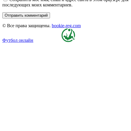
последующих моих комментариев.
© Все права защищены.
bookie-reg.com
Футбол онлайн