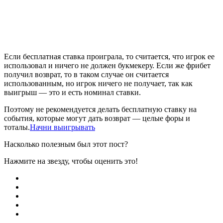
Если бесплатная ставка проиграла, то считается, что игрок ее
использовал и ничего не должен букмекеру. Если же фрибет
получил возврат, то в таком случае он считается
использованным, но игрок ничего не получает, так как
выигрыш — это и есть номинал ставки.
Поэтому не рекомендуется делать бесплатную ставку на
события, которые могут дать возврат — целые форы и
тоталы.
Начни выигрывать
Насколько полезным был этот пост?
Нажмите на звезду, чтобы оценить это!