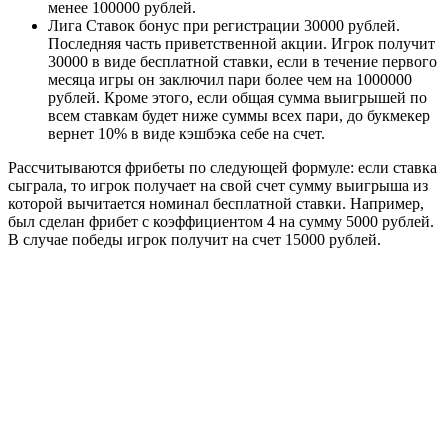
менее 100000 рублей.
Лига Ставок бонус при регистрации 30000 рублей.
Последняя часть приветственной акции. Игрок получит
30000 в виде бесплатной ставки, если в течение первого
месяца игры он заключил пари более чем на 1000000
рублей. Кроме этого, если общая сумма выигрышей по
всем ставкам будет ниже суммы всех пари, до букмекер
вернет 10% в виде кэшбэка себе на счет.
Рассчитываются фрибеты по следующей формуле: если ставка
сыграла, то игрок получает на свой счет сумму выигрыша из
которой вычитается номинал бесплатной ставки. Например,
был сделан фрибет с коэффициентом 4 на сумму 5000 рублей.
В случае победы игрок получит на счет 15000 рублей.