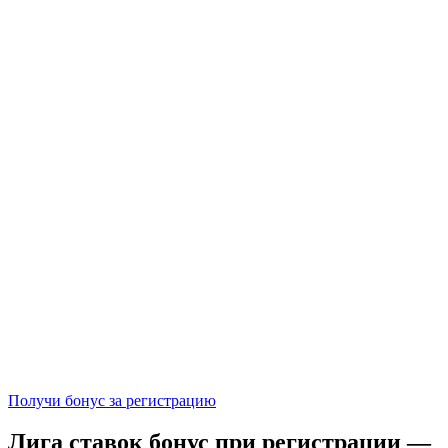
Получи бонус за регистрацию
Лига ставок бонус при регистрации —