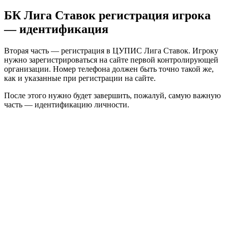
БК Лига Ставок регистрация игрока
— идентификация
Вторая часть — регистрация в ЦУПИС Лига Ставок. Игроку
нужно зарегистрироваться на сайте первой контролирующей
организации. Номер телефона должен быть точно такой же,
как и указанные при регистрации на сайте.
После этого нужно будет завершить, пожалуй, самую важную
часть — идентификацию личности.