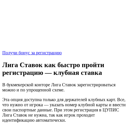
Получи бонус за регистрацию
Лига Ставок как быстро пройти
регистрацию — клубная ставка
В букмекерской конторе Лига Ставок зарегистрироваться
можно и по упрощенной схеме.
Эта опция доступна только для держателей клубных карт. Все,
что нужно от игрока — указать номер клубной карты и ввести
свои паспортные данные. При этом регистрация в ЦУПИС
Лига Ставок не нужна, так как игрок проходит
идентификацию автоматически.